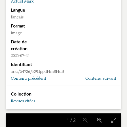
Actuel Marx
Langue
fançais
Format
image
Date de
création
2025-07-24
Identifiant
ark:/54726/R9GppdHm8HdB
Contenu précédent
Contenu suivant
Collection
Revues citées
1
/
2