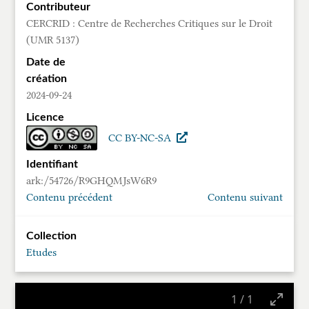
Contributeur
CERCRID : Centre de Recherches Critiques sur le Droit
(UMR 5137)
Date de
création
2024-09-24
Licence
CC BY-NC-SA
Identifiant
ark:/54726/R9GHQMJsW6R9
Contenu précédent
Contenu suivant
Collection
Etudes
1
/
1