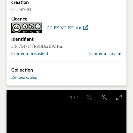
création
2025-07-03
Licence
CC BY-NC-ND 4.0
Identifiant
ark:/54726/R9GDsrtf9ZKm
Contenu précédent
Contenu suivant
Collection
Revues citées
1
/
1