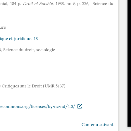
onial, 184 p.
Droit et Société,
1988, no.9, p. 336, Science du
ure
ique et juridique. 18
6, Science du droit, sociologie
Critiques sur le Droit (UMR 5137)
ivecommons.org/licenses/by-nc-nd/4.0/
Contenu suivant