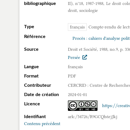
II), n°18, 1987-1988, Le droit col
bibliographique
droit, sociologie
Type
français
Compte-rendu de lect
Référence
Procès : cahiers d'analyse polit
Droit et Société, 1988, no.9, p. 33
Source
Persée
français
Langue
PDF
Format
CERCRID : Centre de Recherches 
Contributeur
2024-01-01
Date de création
Licence
https://creat
ark:/54726/R9GCQh6rjJkj
Identifiant
Contenu précédent