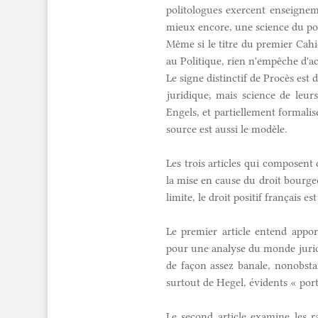
politologues exercent enseigneme
mieux encore, une science du pol
Même si le titre du premier Cah
au Politique, rien n'empêche d'ac
Le signe distinctif de Procès est 
juridique, mais science de leur
Engels, et partiellement formalisé
source est aussi le modèle.
Les trois articles qui composen
la mise en cause du droit bourge
limite, le droit positif français es
Le premier article entend appor
pour une analyse du monde juridiq
de façon assez banale, nonobsta
surtout de Hegel, évidents « port
Le second article examine les ra