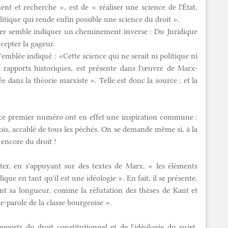
nt et recherche », est de « réaliser une science de l'État,
itique qui rende enfin possible une science du droit ».
ier semble indiquer un cheminement inverse : Du Juridique
cepter la gageur.
d'emblée indiqué : «Cette science qui ne serait ni politique ni
s rapports historiques, est présente dans l'œuvre de Marx-
e dans la théorie marxiste ». Telle est donc la source ; et la
t ce premier numéro ont en effet une inspiration commune :
ois, accablé de tous les péchés. On se demande même si, à la
t encore du droit !
ter, en s'appuyant sur des textes de Marx, « les éléments
ue en tant qu'il est une idéologie ». En fait, il se présente,
nt sa longueur, comme la réfutation des thèses de Kant et
e-parole de la classe bourgeoise ».
pports du droit constitutionnel et de l'idéologie du sujet.