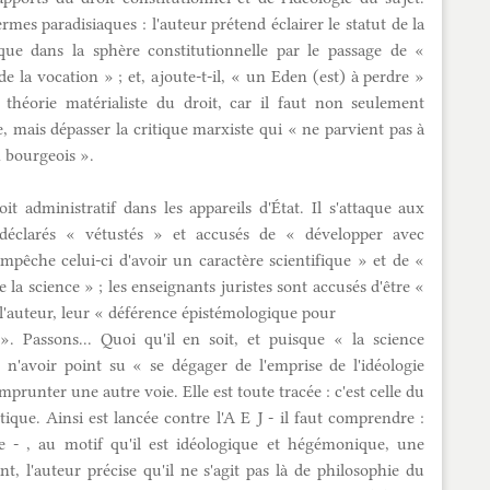
mes paradisiaques : l'auteur prétend éclairer le statut de la
ique dans la sphère constitutionnelle par le passage de «
de la vocation » ; et, ajoute-t-il, « un Eden (est) à perdre »
 théorie matérialiste du droit, car il faut non seulement
, mais dépasser la critique marxiste qui « ne parvient pas à
 bourgeois ».
oit administratif dans les appareils d'État. Il s'attaque aux
éclarés « vétustés » et accusés de « développer avec
mpêche celui-ci d'avoir un caractère scientifique » et de «
de la science » ; les enseignants juristes sont accusés d'être «
t l'auteur, leur « déférence épistémologique pour
». Passons... Quoi qu'il en soit, et puisque « la science
n'avoir point su « se dégager de l'emprise de l'idéologie
 emprunter une autre voie. Elle est toute tracée : c'est celle du
tique. Ainsi est lancée contre l'A E J - il faut comprendre :
que - , au motif qu'il est idéologique et hégémonique, une
, l'auteur précise qu'il ne s'agit pas là de philosophie du